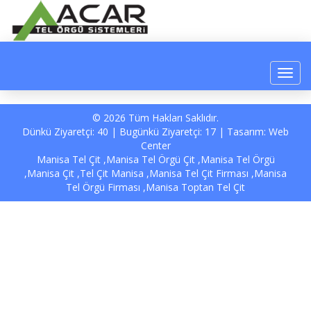
© 2026 Tüm Hakları Saklıdır.
Dünkü Ziyaretçi: 40 | Bugünkü Ziyaretçi: 17 | Tasarım:
Web
Center
Manisa Tel Çit ,Manisa Tel Örgü Çit ,Manisa Tel Örgü
,Manisa Çit ,Tel Çit Manisa ,Manisa Tel Çit Firması ,Manisa
Tel Örgü Firması ,Manisa Toptan Tel Çit