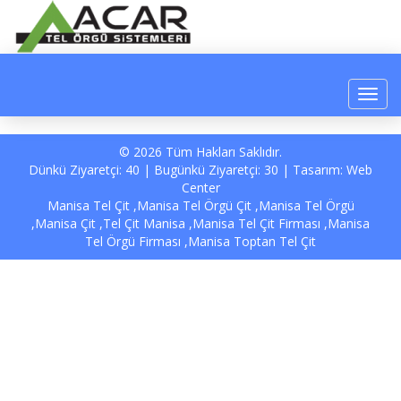
© 2026 Tüm Hakları Saklıdır.
Dünkü Ziyaretçi: 40 | Bugünkü Ziyaretçi: 30 | Tasarım:
Web
Center
Manisa Tel Çit ,Manisa Tel Örgü Çit ,Manisa Tel Örgü
,Manisa Çit ,Tel Çit Manisa ,Manisa Tel Çit Firması ,Manisa
Tel Örgü Firması ,Manisa Toptan Tel Çit